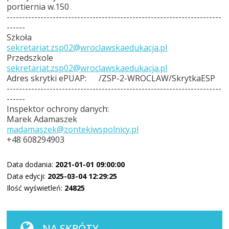
portiernia w.150
----------------------------------------------------------------------
------
Szkoła
sekretariat.zsp02@wroclawskaedukacja.pl
Przedszkole
sekretariat.zsp02@wroclawskaedukacja.pl
Adres skrytki ePUAP: /ZSP-2-WROCLAW/SkrytkaESP
----------------------------------------------------------------------
------
Inspektor ochrony danych:
Marek Adamaszek
madamaszek@zontekiwspolnicy.pl
+48 608294903
Data dodania:
2021-01-01 09:00:00
Data edycji:
2025-03-04 12:29:25
Ilość wyświetleń:
24825
NA SKRÓTY