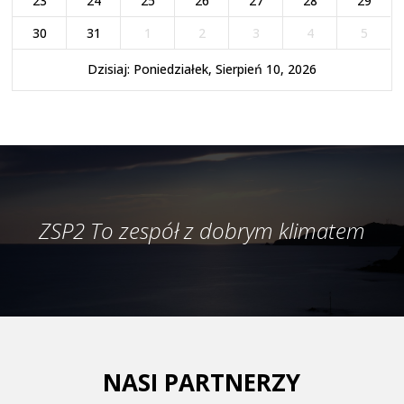
23
24
25
26
27
28
29
30
31
1
2
3
4
5
Dzisiaj: Poniedziałek, Sierpień 10, 2026
ZSP2 To zespół z dobrym klimatem
NASI PARTNERZY