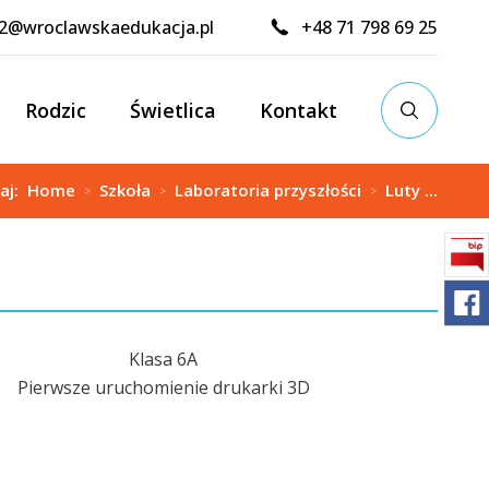
02@wroclawskaedukacja.pl
+48 71 798 69 25
Rodzic
Świetlica
Kontakt
taj:
Home
Szkoła
Laboratoria przyszłości
Luty ...
>
>
>
Klasa 6A
Pierwsze uruchomienie drukarki 3D