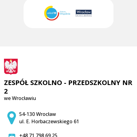
ZESPÓŁ SZKOLNO - PRZEDSZKOLNY NR
2
we Wrocławiu
Adres pocztowy:
54-130 Wrocław
ul. E. Horbaczewskiego 61
+48 71 798 69 25