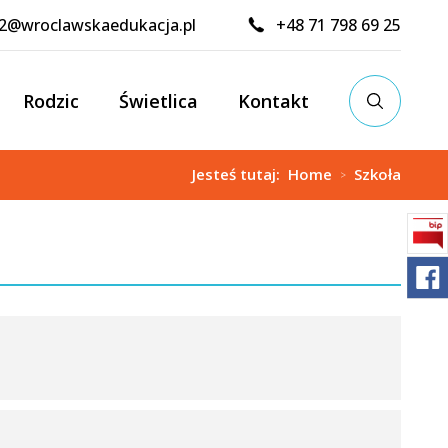
02@wroclawskaedukacja.pl
+48 71 798 69 25
Rodzic
Świetlica
Kontakt
Jesteś tutaj:
Home
Szkoła
>