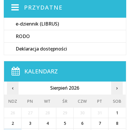
PRZYDATNE
e-dziennik (LIBRUS)
RODO
Deklaracja dostępności
KALENDARZ
Sierpień 2026
‹
›
NDZ
PN
WT
ŚR
CZW
PT
SOB
26
27
28
29
30
31
1
2
3
4
5
6
7
8