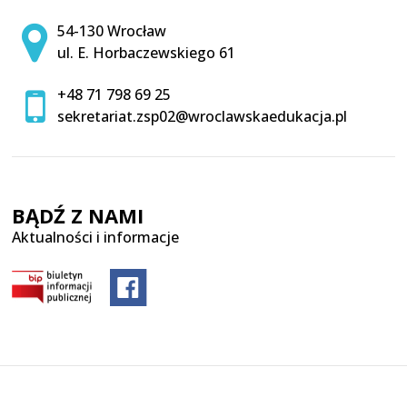
Adres pocztowy:
54-130 Wrocław
ul. E. Horbaczewskiego 61
+48 71 798 69 25
sekretariat.zsp02@wroclawskaedukacja.pl
BĄDŹ Z NAMI
Aktualności i informacje