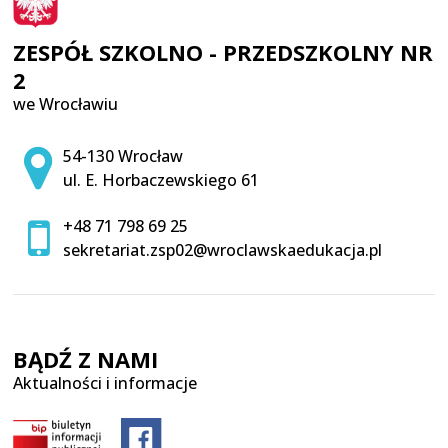
ZESPÓŁ SZKOLNO - PRZEDSZKOLNY NR
2
we Wrocławiu
Adres pocztowy:
54-130 Wrocław
ul. E. Horbaczewskiego 61
+48 71 798 69 25
sekretariat.zsp02@wroclawskaedukacja.pl
BĄDŹ Z NAMI
Aktualności i informacje