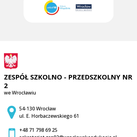
ZESPÓŁ SZKOLNO - PRZEDSZKOLNY NR
2
we Wrocławiu
Adres pocztowy:
54-130 Wrocław
ul. E. Horbaczewskiego 61
+48 71 798 69 25