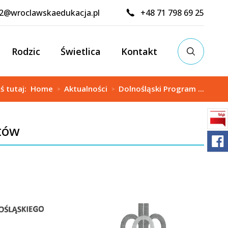
02@wroclawskaedukacja.pl
+48 71 798 69 25
Rodzic
Świetlica
Kontakt
eś tutaj:
Home
Aktualności
Dolnośląski Program ...
>
>
tów