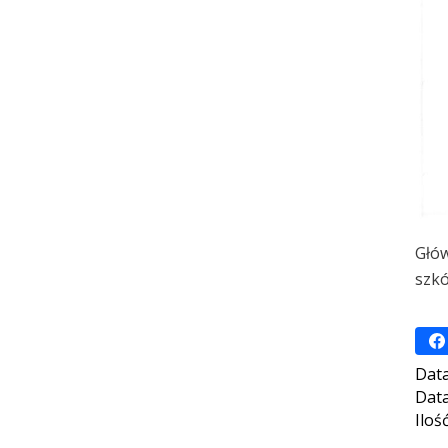
Głów
szkó
Data
Data
Iloś