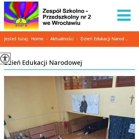
Jesteś tutaj:
Home
Aktualności
Dzień Edukacji Narod ...
>
>
Dzień Edukacji Narodowej