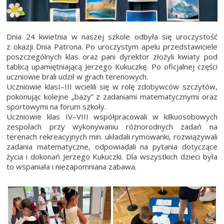
Dnia 24 kwietnia w naszej szkole odbyła się uroczystość
z okazji Dnia Patrona. Po uroczystym apelu przedstawiciele
poszczególnych klas oraz pani dyrektor złożyli kwiaty pod
tablicą upamiętniającą Jerzego Kukuczkę. Po oficjalnej części
uczniowie brali udził w grach terenowych.
Uczniowie klasI–III wcielili się w rolę zdobywców szczytów,
pokonując kolejne „bazy” z zadaniami matematycznymi oraz
sportowymi na forum szkoły.
Uczniowie klas IV–VIII współpracowali w kilkuosobowych
zespołach przy wykonywaniu różnorodnych zadań na
terenach rekreacyjnych min. układali rymowanki, rozwiązywali
zadania matematyczne, odpowiadali na pytania dotyczące
życia i dokonań Jerzego Kukuczki. Dla wszystkich dzieci była
to wspaniała i niezapomniana zabawa.