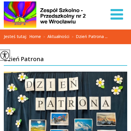
Jesteś tutaj:
Home
Aktualności
Dzień Patrona ...
>
>
Dzień Patrona