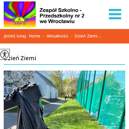
Jesteś tutaj:
Home
Aktualności
Dzień Ziemi ...
>
>
Dzień Ziemi