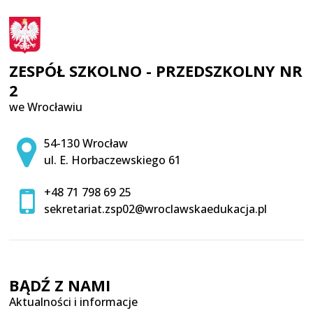
ZESPÓŁ SZKOLNO - PRZEDSZKOLNY NR
2
we Wrocławiu
Adres pocztowy:
54-130 Wrocław
ul. E. Horbaczewskiego 61
+48 71 798 69 25
sekretariat.zsp02@wroclawskaedukacja.pl
BĄDŹ Z NAMI
Aktualności i informacje