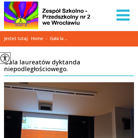
Jesteś tutaj:
Home
Gala la ...
>
Gala laureatów dyktanda
niepodległościowego.