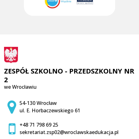
ZESPÓŁ SZKOLNO - PRZEDSZKOLNY NR
2
we Wrocławiu
Adres pocztowy:
54-130 Wrocław
ul. E. Horbaczewskiego 61
+48 71 798 69 25
sekretariat.zsp02@wroclawskaedukacja.pl