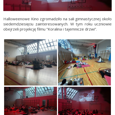
Halloweenowe Kino zgromadziło na sali gimnastycznej około
siedemdziesięciu zainteresowanych. W tym roku uczniowie
obejrzeli projekcję filmu “Koralina i tajemnicze drzwi”.