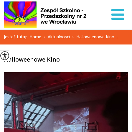
Jesteś tutaj:
Home
Aktualności
Halloweenowe Kino ...
>
>
Halloweenowe Kino