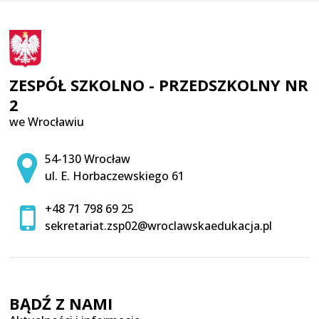
ZESPÓŁ SZKOLNO - PRZEDSZKOLNY NR
2
we Wrocławiu
Adres pocztowy:
54-130 Wrocław
ul. E. Horbaczewskiego 61
+48 71 798 69 25
sekretariat.zsp02@wroclawskaedukacja.pl
BĄDŹ Z NAMI