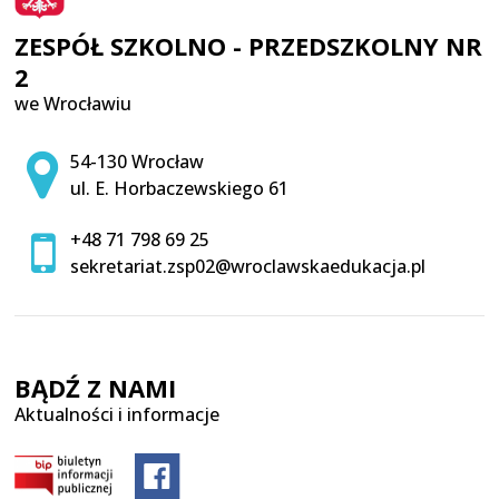
ZESPÓŁ SZKOLNO - PRZEDSZKOLNY NR
2
we Wrocławiu
Adres pocztowy:
54-130 Wrocław
ul. E. Horbaczewskiego 61
+48 71 798 69 25
sekretariat.zsp02@wroclawskaedukacja.pl
BĄDŹ Z NAMI
Aktualności i informacje