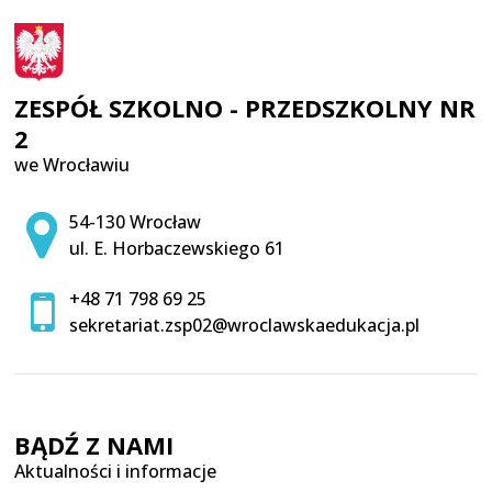
ZESPÓŁ SZKOLNO - PRZEDSZKOLNY NR
2
we Wrocławiu
Adres pocztowy:
54-130 Wrocław
ul. E. Horbaczewskiego 61
+48 71 798 69 25
sekretariat.zsp02@wroclawskaedukacja.pl
BĄDŹ Z NAMI
Aktualności i informacje