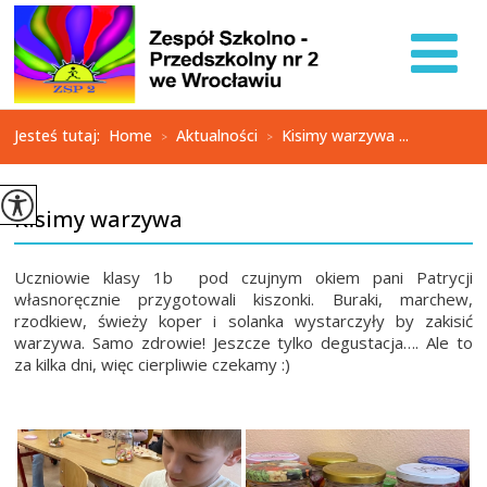
Jesteś tutaj:
Home
Aktualności
Kisimy warzywa ...
>
>
Kisimy warzywa
Uczniowie klasy 1b pod czujnym okiem pani Patrycji
własnoręcznie przygotowali kiszonki. Buraki, marchew,
rzodkiew, świeży koper i solanka wystarczyły by zakisić
warzywa. Samo zdrowie! Jeszcze tylko degustacja…. Ale to
za kilka dni, więc cierpliwie czekamy :)