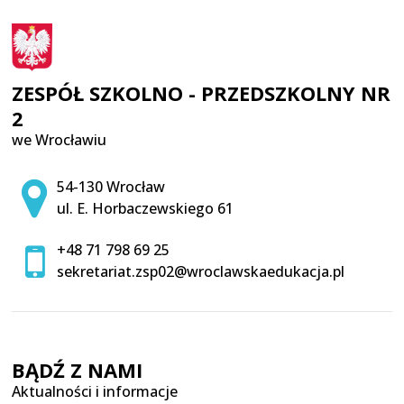
ZESPÓŁ SZKOLNO - PRZEDSZKOLNY NR
2
we Wrocławiu
Adres pocztowy:
54-130 Wrocław
ul. E. Horbaczewskiego 61
+48 71 798 69 25
sekretariat.zsp02@wroclawskaedukacja.pl
BĄDŹ Z NAMI
Aktualności i informacje