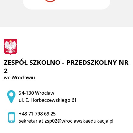
ZESPÓŁ SZKOLNO - PRZEDSZKOLNY NR
2
we Wrocławiu
Adres pocztowy:
54-130 Wrocław
ul. E. Horbaczewskiego 61
+48 71 798 69 25
sekretariat.zsp02@wroclawskaedukacja.pl