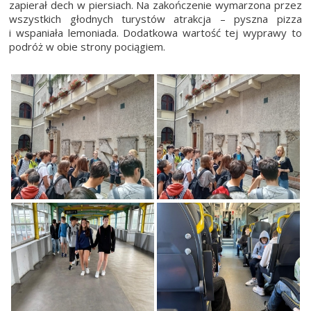
zapierał dech w piersiach. Na zakończenie wymarzona przez
wszystkich głodnych turystów atrakcja – pyszna pizza
i wspaniała lemoniada. Dodatkowa wartość tej wyprawy to
podróż w obie strony pociągiem.