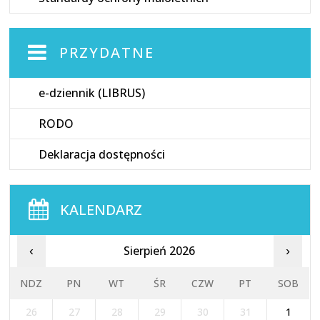
PRZYDATNE
e-dziennik (LIBRUS)
RODO
Deklaracja dostępności
KALENDARZ
Sierpień 2026
‹
›
NDZ
PN
WT
ŚR
CZW
PT
SOB
26
27
28
29
30
31
1