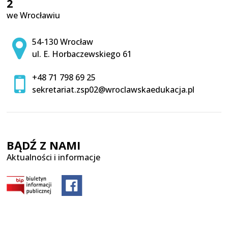
2
we Wrocławiu
Adres pocztowy:
54-130 Wrocław
ul. E. Horbaczewskiego 61
+48 71 798 69 25
sekretariat.zsp02@wroclawskaedukacja.pl
BĄDŹ Z NAMI
Aktualności i informacje