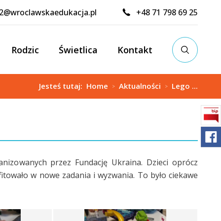
02@wroclawskaedukacja.pl
+48 71 798 69 25
Rodzic
Świetlica
Kontakt
Jesteś tutaj:
Home
Aktualności
Lego ...
>
>
ganizowanych przez Fundację Ukraina. Dzieci oprócz
fitowało w nowe zadania i wyzwania. To było ciekawe