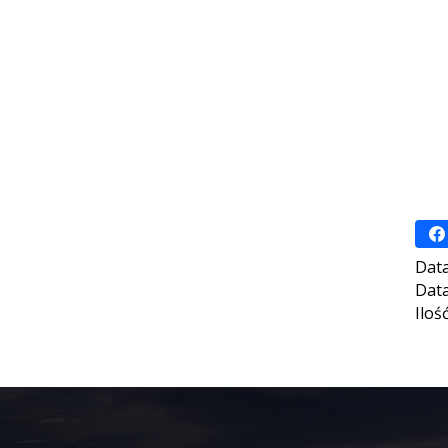
Data
Data
Iloś