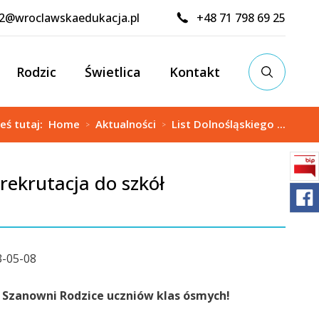
02@wroclawskaedukacja.pl
+48 71 798 69 25
Rodzic
Świetlica
Kontakt
teś tutaj:
Home
Aktualności
List Dolnośląskiego ...
>
>
rekrutacja do szkół
-05-08
Szanowni Rodzice uczniów klas ósmych!