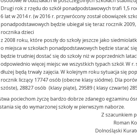
osobowe w oddziałach w poszczególnych szkołach stabilizują
Drugi rok z rzędu do szkół ponadpodstawowych trafi 1,5 roc
6 lat w 2014 r. (w 2016 r. przywrócony został obowiązek szko
ponadpodstawowych będzie ubiegał się teraz rocznik 2009, 
rocznika dzieci
z 2008 roku, które poszły do szkoły jeszcze jako siedmiolat
o miejsca w szkołach ponadpodstawowych będzie starać się
będzie trudniej dostać się do szkoły niż w poprzednich la
odpowiednio więcej miejsc we wszystkich typach szkół. W r. s
dłużej będą trwały zajęcia. W kolejnym roku sytuacja się p
rocznik liczący 17747 osób (obecne klasy siódme). Dla porów
szóste), 28827 osób (klasy piąte), 29589 ( klasy czwarte) 2850
twa pociechom życzę bardzo dobrze zdanego egzaminu ósmok
stania się do wymarzonej szkoły w pierwszym naborze.
 szacunkiem pozost
Roman Kowalcz
olnośląski Kurator Ośw