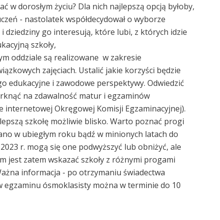
tać w dorosłym życiu? Dla nich najlepszą opcją byłoby,
 uczeń - nastolatek współdecydował o wyborze
dziedziny go interesują, które lubi, z których idzie
ukacyjną szkoły,
ym oddziale są realizowane w zakresie
zkowych zajęciach. Ustalić jakie korzyści będzie
jego edukacyjne i zawodowe perspektywy. Odwiedzić
Zerknąć na zdawalność matur i egzaminów
 internetowej Okręgowej Komisji Egzaminacyjnej).
lepszą szkołę możliwie blisko. Warto poznać progi
wano w ubiegłym roku bądź w minionych latach do
2023 r. mogą się one podwyższyć lub obniżyć, ale
m jest zatem wskazać szkoły z różnymi progami
 Ważna informacja - po otrzymaniu świadectwa
w egzaminu ósmoklasisty można w terminie do 10