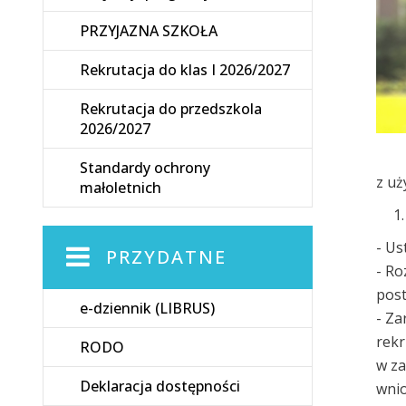
PRZYJAZNA SZKOŁA
Rekrutacja do klas I 2026/2027
Rekrutacja do przedszkola
2026/2027
Standardy ochrony
z uż
małoletnich
- Us
PRZYDATNE
- Ro
post
e-dziennik (LIBRUS)
- Z
rekr
RODO
w za
Deklaracja dostępności
wnio