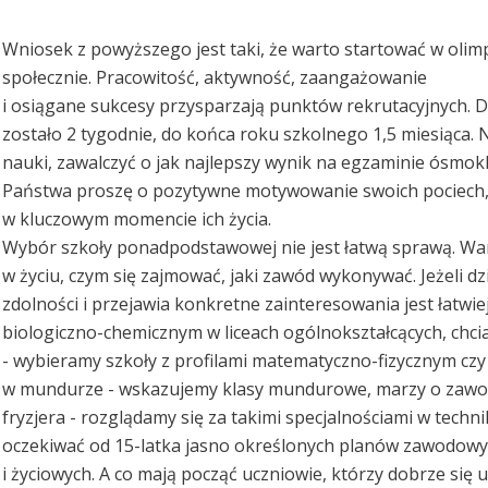
Wniosek z powyższego jest taki, że warto startować w olim
społecznie. Pracowitość, aktywność, zaangażowanie
i osiągane sukcesy przysparzają punktów rekrutacyjnych. 
zostało 2 tygodnie, do końca roku szkolnego 1,5 miesiąca. Na
nauki, zawalczyć o jak najlepszy wynik na egzaminie ósmok
Państwa proszę o pozytywne motywowanie swoich pociech, 
w kluczowym momencie ich życia.
Wybór szkoły ponadpodstawowej nie jest łatwą sprawą. War
w życiu, czym się zajmować, jaki zawód wykonywać. Jeżeli 
zdolności i przejawia konkretne zainteresowania jest łatwie
biologiczno-chemicznym w liceach ogólnokształcących, chci
- wybieramy szkoły z profilami matematyczno-fizycznym cz
w mundurze - wskazujemy klasy mundurowe, marzy o zawo
fryzjera - rozglądamy się za takimi specjalnościami w techn
oczekiwać od 15-latka jasno określonych planów zawodow
i życiowych. A co mają począć uczniowie, którzy dobrze się 