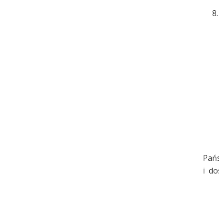
Pańs
i do
Z
D