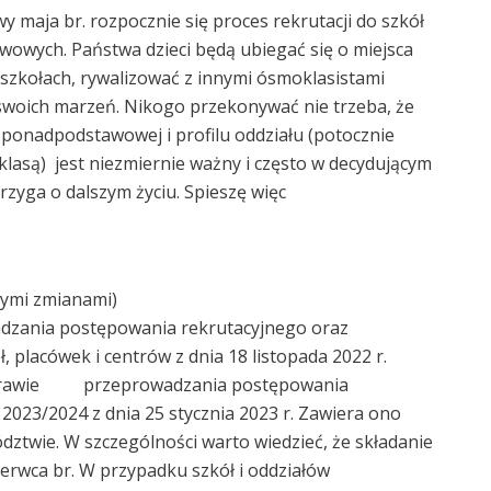
ja br. rozpocznie się proces rekrutacji do szkół
owych. Państwa dzieci będą ubiegać się o miejsca
szkołach, rywalizować z innymi ósmoklasistami
 swoich marzeń. Nikogo przekonywać nie trzeba, że
 ponadpodstawowej i profilu oddziału (potocznie
lasą) jest niezmiernie ważny i często w decydującym
rzyga o dalszym życiu. Spieszę więc
zymi zmianami)
wadzania postępowania rekrutacyjnego oraz
 placówek i centrów z dnia 18 listopada 2022 r.
w sprawie przeprowadzania postępowania
2023/2024 z dnia 25 stycznia 2023 r. Zawiera ono
ztwie. W szczególności warto wiedzieć, że składanie
zerwca br. W przypadku szkół i oddziałów