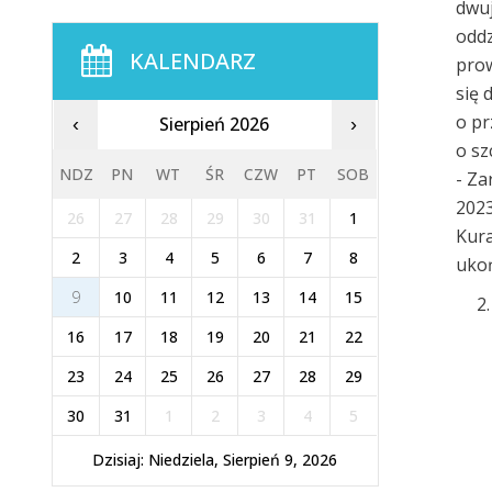
dwuj
oddz
KALENDARZ
prow
się 
o pr
Sierpień 2026
‹
›
o sz
NDZ
PN
WT
ŚR
CZW
PT
SOB
- Za
2023
26
27
28
29
30
31
1
Kura
2
3
4
5
6
7
8
ukoń
9
10
11
12
13
14
15
16
17
18
19
20
21
22
23
24
25
26
27
28
29
30
31
1
2
3
4
5
Dzisiaj: Niedziela, Sierpień 9, 2026