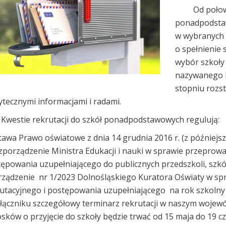
Od połowy ma
ponadpodstaw
w wybranych 
o spełnienie
wybór szkoły
nazywanego k
stopniu rozst
ytecznymi informacjami i radami.
Kwestie rekrutacji do szkół ponadpodstawowych regulują:
tawa Prawo oświatowe z dnia 14 grudnia 2016 r. (z późniejs
zporządzenie Ministra Edukacji i nauki w sprawie przepro
ępowania uzupełniającego do publicznych przedszkoli, szkół,
arządzenie nr 1/2023 Dolnośląskiego Kuratora Oświaty 
utacyjnego i postępowania uzupełniającego na rok szkolny 
łączniku szczegółowy terminarz rekrutacji w naszym wojewód
sków o przyjęcie do szkoły będzie trwać od 15 maja do 19 c