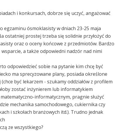
piadach i konkursach, dobrze się uczyć, angażować
Do egzaminu ósmoklasisty w dniach 23-25 maja
 ostatniej prostej trzeba się solidnie przyłożyć do
lasisty oraz o oceny końcowe z przedmiotów. Bardzo
wsparcie, a także odpowiedni nadzór nad nimi
to odpowiedzieć sobie na pytanie kim chcę być
dziecko ma sprecyzowane plany, posiada określone
j (chce być lekarzem - szukamy oddziałów z profilem
ałoby zostać inżynierem lub informatykiem
y matematyczno-informatycznym, pragnie służyć
dzie mechanika samochodowego, cukiernika czy
ikach i szkołach branżowych itd.). Trudno jednak
ych
uczą ze wszystkiego?