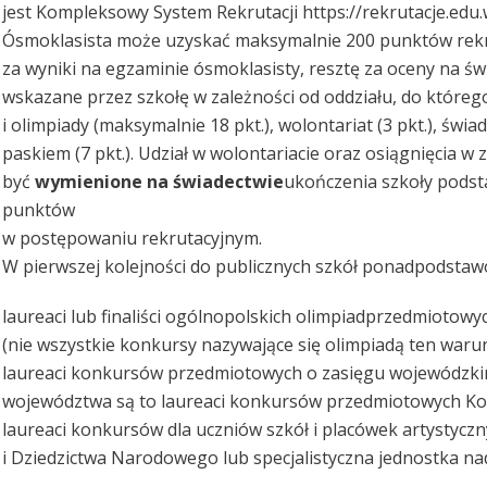
jest Kompleksowy System Rekrutacji https://rekrutacje.edu.
Ósmoklasista może uzyskać maksymalnie 200 punktów rekr
za wyniki na egzaminie ósmoklasisty, resztę za oceny na św
wskazane przez szkołę w zależności od oddziału, do którego
i olimpiady (maksymalnie 18 pkt.), wolontariat (3 pkt.), św
paskiem (7 pkt.). Udział w wolontariacie oraz osiągnięcia 
być
wymienione na świadectwie
ukończenia szkoły podst
punktów
w postępowaniu rekrutacyjnym.
W pierwszej kolejności do publicznych szkół ponadpodsta
laureaci lub finaliści ogólnopolskich olimpiadprzedmiotowy
(nie wszystkie konkursy nazywające się olimpiadą ten warun
laureaci konkursów przedmiotowych o zasięgu wojewódzk
województwa są to laureaci konkursów przedmiotowych Ko
laureaci konkursów dla uczniów szkół i placówek artystyczn
i Dziedzictwa Narodowego lub specjalistyczna jednostka 