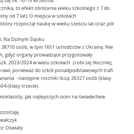
 się ok. 10-15 września.
znika, to efekt obniżenia wieku szkolnego z 7 do
lny od 7 lat). O miejsca w szkołach
który rozpoczął naukę w wieku sześciu lat oraz pół
ki. Na Dolnym Śląsku
 38710 osób, w tym 1651 uchodźców z Ukrainy. Nie
tach, gdyż organy prowadzące przygotowały
zk. 2023/2024 w wielu szkołach zrobi się tłoczniej,
oprawi, ponieważ do szkół ponadpodstawowych trafi
nania - następne roczniki liczą: 26327 osób (klasy
4 (klasy trzecie).
lasisty, jak najlepszych ocen na świadectwie
aję
yk
iaty