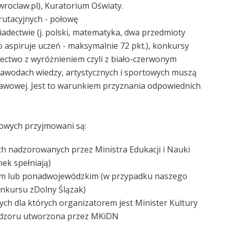
wroclaw.pl), Kuratorium Oświaty.
utacyjnych - połowę
iadectwie (j. polski, matematyka, dwa przedmioty
 aspiruje uczeń - maksymalnie 72 pkt.), konkursy
iadectwo z wyróżnieniem czyli z biało-czerwonym
w zawodach wiedzy, artystycznych i sportowych muszą
awowej. Jest to warunkiem przyznania odpowiednich
wowych przyjmowani są:
ch nadzorowanych przez Ministra Edukacji i Nauki
ek spełniają)
im lub ponadwojewódzkim (w przypadku naszego
nkursu zDolny Ślązak)
ych dla których organizatorem jest Minister Kultury
nadzoru utworzona przez MKiDN