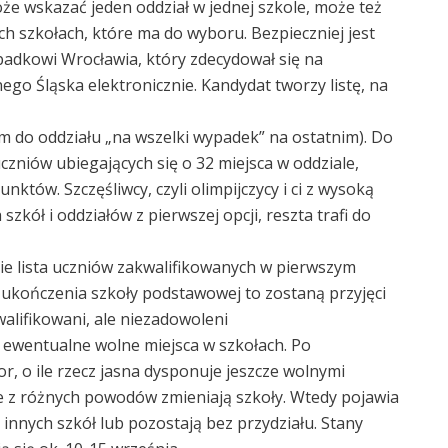
że wskazać jeden oddział w jednej szkole, może też
ch szkołach, które ma do wyboru. Bezpieczniej jest
padkowi Wrocławia, który zdecydował się na
nego Śląska elektronicznie. Kandydat tworzy listę, na
m do oddziału „na wszelki wypadek” na ostatnim). Do
zniów ubiegających się o 32 miejsca w oddziale,
któw. Szczęśliwcy, czyli olimpijczycy i ci z wysoką
kół i oddziałów z pierwszej opcji, reszta trafi do
e lista uczniów zakwalifikowanych w pierwszym
 ukończenia szkoły podstawowej to zostaną przyjęci
alifikowani, ale niezadowoleni
a ewentualne wolne miejsca w szkołach. Po
r, o ile rzecz jasna dysponuje jeszcze wolnymi
e z różnych powodów zmieniają szkoły. Wtedy pojawia
 innych szkół lub pozostają bez przydziału. Stany