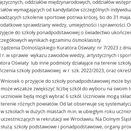
ęzycznych, oddziałów międzynarodowych, oddziałów wstęp
iałów wymagających od kandydatów szczególnych indywidual
adzących szkolenie sportowe potrwa krócej, bo do 31 maja.
dodatkowe sprawdziany wiedzy, umiejętności i sprawności. Od
zyjęcie do szkoły ponadpodstawowej o świadectwo ukończen
czegółowych wynikach egzaminu ósmoklasisty.
rządzenia Dolnośląskiego Kuratora Oświaty: nr 7/2023 z dnia
 r. w sprawie wykazu zawodów wiedzy, artystycznych i spo
tora Oświaty lub inne podmioty działające na terenie szko
czenia szkoły podstawowej w r. szk. 2022/2023, oraz okreś
Wniosek o przyjęcie do szkoły ponadpodstawowej może być
może wszakże zwiększyć liczbę szkół do wyboru na swoim te
uczniowie będą mogli wybrać 6 szkół. Uczniowie mogą skład
terenie różnych powiatów. Od lat obserwuje się systematycz
w szkołach w dużych miastach m.in. w ubiegłym roku ucznio
uczestniczących w rekrutacji we Wrocławiu. Na Dolnym Śląs
służą: szkoły podstawowe i ponadpodstawowe, organy prowa