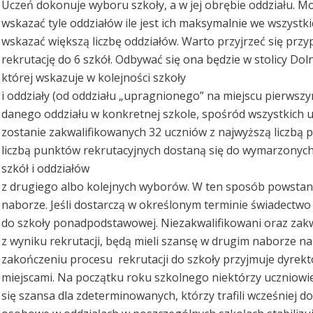
Uczeń dokonuje wyboru szkoły, a w jej obrębie oddziału. Mo
wskazać tyle oddziałów ile jest ich maksymalnie we wszystki
wskazać większą liczbę oddziałów. Warto przyjrzeć się przy
rekrutację do 6 szkół. Odbywać się ona będzie w stolicy Dol
której wskazuje w kolejności szkoły
i oddziały (od oddziału „upragnionego” na miejscu pierwszy
danego oddziału w konkretnej szkole, spośród wszystkich uc
zostanie zakwalifikowanych 32 uczniów z najwyższą liczbą pun
liczbą punktów rekrutacyjnych dostaną się do wymarzonych sz
szkół i oddziałów
z drugiego albo kolejnych wyborów. W ten sposób powstani
naborze. Jeśli dostarczą w określonym terminie świadectwo
do szkoły ponadpodstawowej. Niezakwalifikowani oraz zakw
z wyniku rekrutacji, będą mieli szansę w drugim naborze n
zakończeniu procesu rekrutacji do szkoły przyjmuje dyrekto
miejscami. Na początku roku szkolnego niektórzy uczniowi
się szansa dla zdeterminowanych, którzy trafili wcześniej do