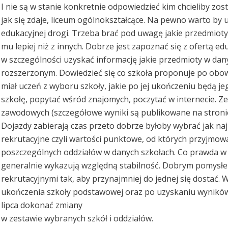
I nie są w stanie konkretnie odpowiedzieć kim chcieliby zos
jak się zdaje, liceum ogólnokształcące. Na pewno warto by
edukacyjnej drogi. Trzeba brać pod uwagę jakie przedmioty i 
mu lepiej niż z innych. Dobrze jest zapoznać się z ofertą ed
w szczególności uzyskać informację jakie przedmioty w dan
rozszerzonym. Dowiedzieć się co szkoła proponuje po obowią
miał uczeń z wyboru szkoły, jakie po jej ukończeniu będą 
szkołę, popytać wśród znajomych, poczytać w internecie. 
zawodowych (szczegółowe wyniki są publikowane na stronie
Dojazdy zabierają czas przeto dobrze byłoby wybrać jak naj
rekrutacyjne czyli wartości punktowe, od których przyjmo
poszczególnych oddziałów w danych szkołach. Co prawda w 
generalnie wykazują względną stabilność. Dobrym pomysłe
rekrutacyjnymi tak, aby przynajmniej do jednej się dostać.
ukończenia szkoły podstawowej oraz po uzyskaniu wynikó
lipca dokonać zmiany
w zestawie wybranych szkół i oddziałów.