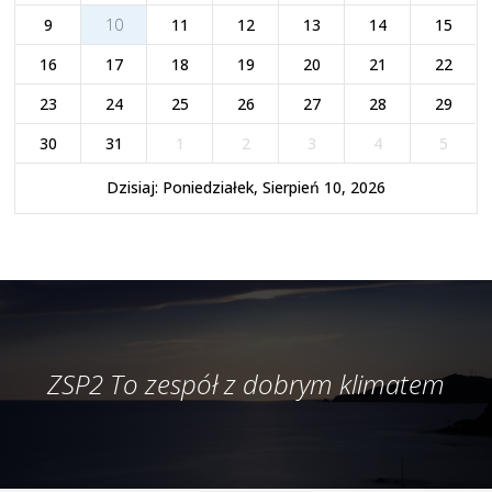
9
10
11
12
13
14
15
16
17
18
19
20
21
22
23
24
25
26
27
28
29
30
31
1
2
3
4
5
Dzisiaj: Poniedziałek, Sierpień 10, 2026
ZSP2 To zespół z dobrym klimatem