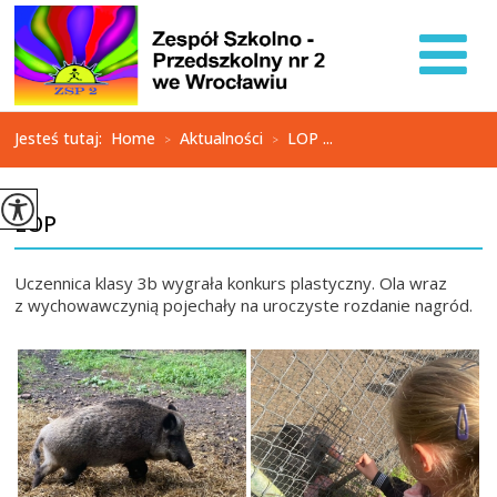
Jesteś tutaj:
Home
Aktualności
LOP ...
>
>
LOP
Uczennica klasy 3b wygrała konkurs plastyczny. Ola wraz
z wychowawczynią pojechały na uroczyste rozdanie nagród.