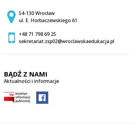
Adres pocztowy:
54-130 Wrocław
ul. E. Horbaczewskiego 61
+48 71 798 69 25
sekretariat.zsp02@wroclawskaedukacja.pl
BĄDŹ Z NAMI
Aktualności i informacje