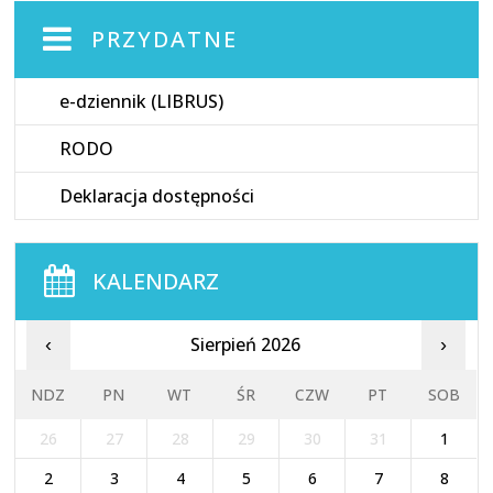
PRZYDATNE
e-dziennik (LIBRUS)
RODO
Deklaracja dostępności
KALENDARZ
Sierpień 2026
‹
›
NDZ
PN
WT
ŚR
CZW
PT
SOB
26
27
28
29
30
31
1
2
3
4
5
6
7
8