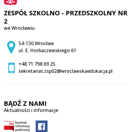
ZESPÓŁ SZKOLNO - PRZEDSZKOLNY NR
2
we Wrocławiu
Adres pocztowy:
54-130 Wrocław
ul. E. Horbaczewskiego 61
+48 71 798 69 25
sekretariat.zsp02@wroclawskaedukacja.pl
BĄDŹ Z NAMI
Aktualności i informacje