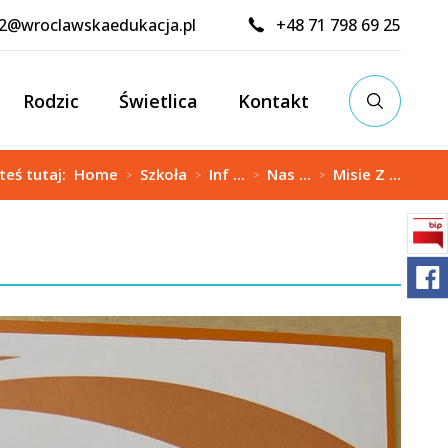
02@wroclawskaedukacja.pl
+48 71 798 69 25
Rodzic
Świetlica
Kontakt
steś tutaj:
Home
Szkoła
Inf ...
Nas ...
Misie Z ...
>
>
>
>