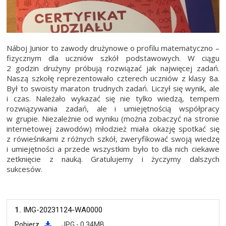
Náboj Junior to zawody drużynowe o profilu matematyczno –
fizycznym dla uczniów szkół podstawowych. W ciągu
2 godzin drużyny próbują rozwiązać jak najwięcej zadań.
Naszą szkołę reprezentowało czterech uczniów z klasy 8a.
Był to swoisty maraton trudnych zadań. Liczył się wynik, ale
i czas. Należało wykazać się nie tylko wiedzą, tempem
rozwiązywania zadań, ale i umiejętnością współpracy
w grupie. Niezależnie od wyniku (można zobaczyć na stronie
internetowej zawodów) młodzież miała okazję spotkać się
z rówieśnikami z różnych szkół, zweryfikować swoją wiedzę
i umiejętności a przede wszystkim było to dla nich ciekawe
zetknięcie z nauką. Gratulujemy i życzymy dalszych
sukcesów.
1.
IMG-20231124-WA0000
Pobierz
JPG - 0.34MB