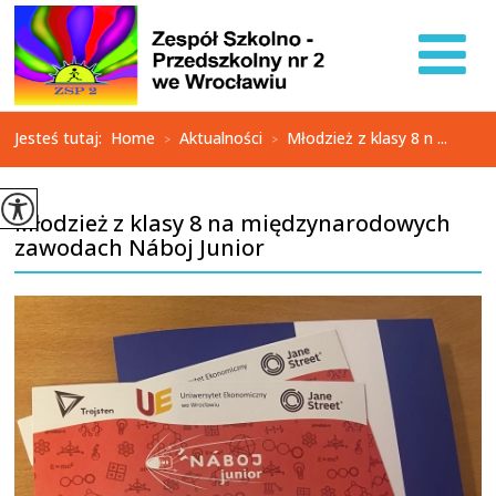
Jesteś tutaj:
Home
Aktualności
Młodzież z klasy 8 n ...
>
>
Młodzież z klasy 8 na międzynarodowych
zawodach Náboj Junior