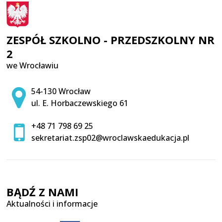
ZESPÓŁ SZKOLNO - PRZEDSZKOLNY NR
2
we Wrocławiu
Adres pocztowy:
54-130 Wrocław
ul. E. Horbaczewskiego 61
+48 71 798 69 25
sekretariat.zsp02@wroclawskaedukacja.pl
BĄDŹ Z NAMI
Aktualności i informacje