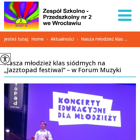
Jesteś tutaj:
Home
Aktualności
Nasza młodzież klas ...
>
>
Nasza młodzież klas siódmych na
„Jazztopad festiwal” – w Forum Muzyki