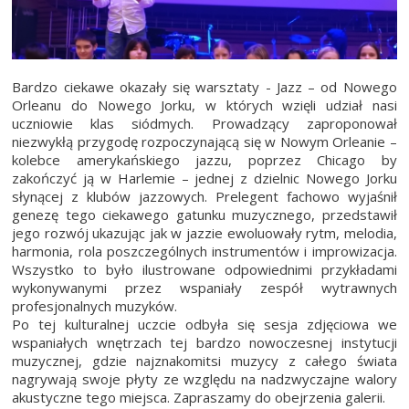
Bardzo ciekawe okazały się warsztaty - Jazz – od Nowego
Orleanu do Nowego Jorku, w których wzięli udział nasi
uczniowie klas siódmych. Prowadzący zaproponował
niezwykłą przygodę rozpoczynającą się w Nowym Orleanie –
kolebce amerykańskiego jazzu, poprzez Chicago by
zakończyć ją w Harlemie – jednej z dzielnic Nowego Jorku
słynącej z klubów jazzowych. Prelegent fachowo wyjaśnił
genezę tego ciekawego gatunku muzycznego, przedstawił
jego rozwój ukazując jak w jazzie ewoluowały rytm, melodia,
harmonia, rola poszczególnych instrumentów i improwizacja.
Wszystko to było ilustrowane odpowiednimi przykładami
wykonywanymi przez wspaniały zespół wytrawnych
profesjonalnych muzyków.
Po tej kulturalnej uczcie odbyła się sesja zdjęciowa we
wspaniałych wnętrzach tej bardzo nowoczesnej instytucji
muzycznej, gdzie najznakomitsi muzycy z całego świata
nagrywają swoje płyty ze względu na nadzwyczajne walory
akustyczne tego miejsca. Zapraszamy do obejrzenia galerii.