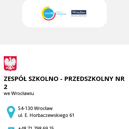
ZESPÓŁ SZKOLNO - PRZEDSZKOLNY NR
2
we Wrocławiu
Adres pocztowy:
54-130 Wrocław
ul. E. Horbaczewskiego 61
+48 71 798 69 25