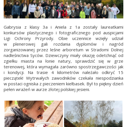
Gabrysia z klasy 3a i Aniela z 1a zostały laureatkami
konkursów plastycznego i fotograficznego pod auspicjami
Ligi Ochrony Przyrody. Obie uczennice wzięły udział
w plenerowej gali rozdania dyplomów i nagród
zorganizowanej przez leśne arboretum w Stradomi Dolnej
nadleśnictwa Syców. Dziewczyny miały okazję odetchnąć od
zgiełku miasta na łonie natury, sprawdzić się w grze
terenowej, która wymagała zarówno spostrzegawczości jak
i kondycji. Na trasie 4 kilometrów należało odkryć 15
pieczątek! Wytrwałych zawodników czekała niespodzianka
w postaci ogniska z pieczeniem kiełbasek. Był to piękny dzień
pełen wrażeń w aurze złotej polskiej jesieni.