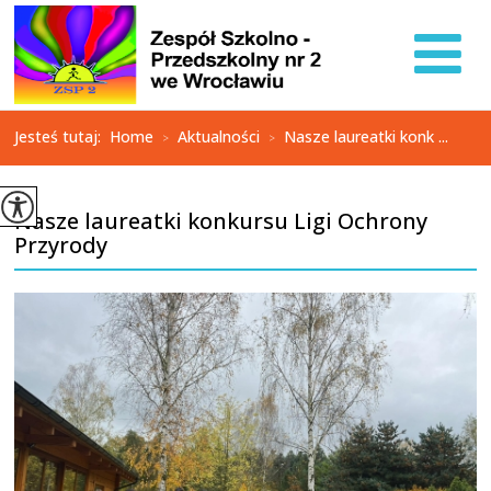
Jesteś tutaj:
Home
Aktualności
Nasze laureatki konk ...
>
>
Nasze laureatki konkursu Ligi Ochrony
Przyrody