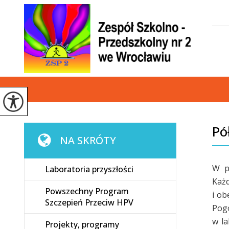
Pó
NA SKRÓTY
W pi
Laboratoria przyszłości
Każ
Powszechny Program
i ob
Szczepień Przeciw HPV
Pog
w la
Projekty, programy