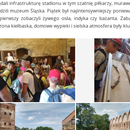
dali infrastrukturę stadionu w tym szatnię piłkarzy, muraw
dzili muzeum Śląska. Piątek był najintensywniejszy poniewa
pierwszy zobaczyli żywego osła, indyka czy bażanta. Zaba
zona kiełbaska, domowe wypieki i sielska atmosfera były klu