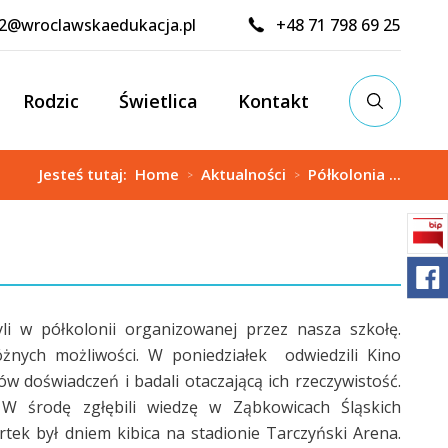
02@wroclawskaedukacja.pl
+48 71 798 69 25
Rodzic
Świetlica
Kontakt
Jesteś tutaj:
Home
Aktualności
Półkolonia ...
>
>
li w półkolonii organizowanej przez nasza szkołę.
żnych możliwości. W poniedziałek odwiedzili Kino
ów doświadczeń i badali otaczającą ich rzeczywistość.
 W środę zgłębili wiedzę w Ząbkowicach Śląskich
ek był dniem kibica na stadionie Tarczyński Arena.