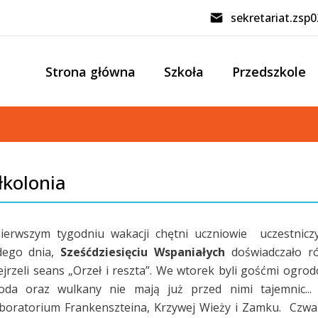
sekretariat.zsp
Strona główna
Szkoła
Przedszkole
łkolonia
erwszym tygodniu wakacji chętni uczniowie uczestniczy
dego dnia,
Sześćdziesięciu Wspaniałych
doświadczało ró
ejrzeli seans „Orzeł i reszta”. We wtorek byli gośćmi ogrod
oda oraz wulkany nie mają już przed nimi tajemnic...
boratorium Frankenszteina, Krzywej Wieży i Zamku. Czwart