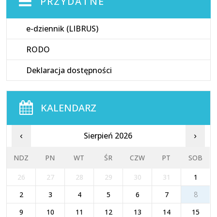
PRZYDATNE
e-dziennik (LIBRUS)
RODO
Deklaracja dostępności
KALENDARZ
Sierpień 2026
‹
›
NDZ
PN
WT
ŚR
CZW
PT
SOB
26
27
28
29
30
31
1
2
3
4
5
6
7
8
9
10
11
12
13
14
15