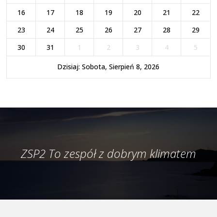
16
17
18
19
20
21
22
23
24
25
26
27
28
29
30
31
1
2
3
4
5
Dzisiaj: Sobota, Sierpień 8, 2026
ZSP2 To zespół z dobrym klimatem