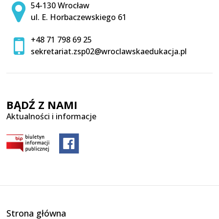
Adres pocztowy:
54-130 Wrocław
ul. E. Horbaczewskiego 61
+48 71 798 69 25
sekretariat.zsp02@wroclawskaedukacja.pl
BĄDŹ Z NAMI
Aktualności i informacje
Strona główna