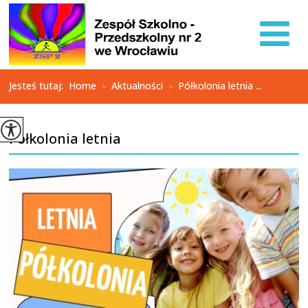
Jesteś tutaj:
Home
Aktualności
Półkolonia letnia ...
>
>
Półkolonia letnia