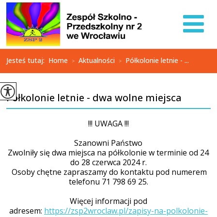
Jesteś tutaj:
Home
Aktualności
Półkolonie letnie - ...
>
>
Półkolonie letnie - dwa wolne miejsca
!!! UWAGA !!!
Szanowni Państwo
Zwolniły się dwa miejsca na półkolonie w terminie od 24
do 28 czerwca 2024 r.
Osoby chętne zapraszamy do kontaktu pod numerem
telefonu 71 798 69 25.
Więcej informacji pod
adresem:
https://zsp2wroclaw.pl/zapisy-na-polkolonie-