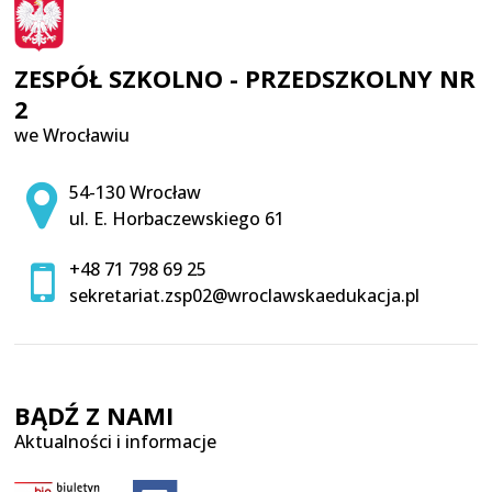
ZESPÓŁ SZKOLNO - PRZEDSZKOLNY NR
2
we Wrocławiu
Adres pocztowy:
54-130 Wrocław
ul. E. Horbaczewskiego 61
+48 71 798 69 25
sekretariat.zsp02@wroclawskaedukacja.pl
BĄDŹ Z NAMI
Aktualności i informacje