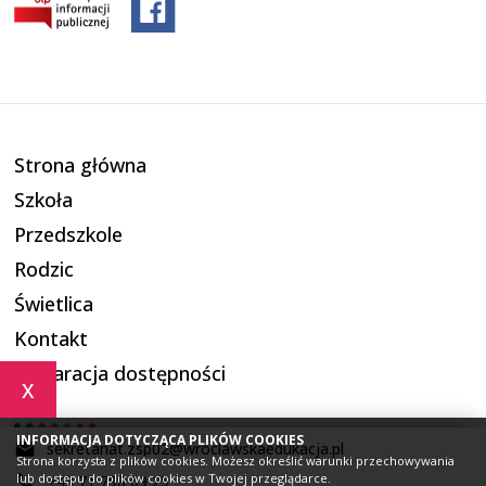
Strona główna
Szkoła
Przedszkole
Rodzic
Świetlica
Kontakt
Deklaracja dostępności
x
INFORMACJA DOTYCZĄCA PLIKÓW COOKIES
sekretariat.zsp02@wroclawskaedukacja.pl
Strona korzysta z plików cookies. Możesz określić warunki przechowywania
lub dostępu do plików cookies w Twojej przeglądarce.
+48 71 798 69 25