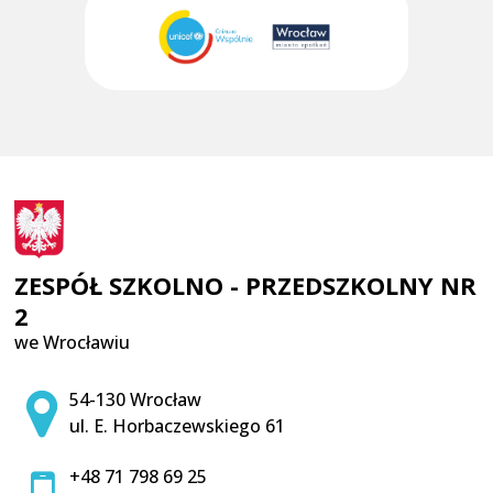
ZESPÓŁ SZKOLNO - PRZEDSZKOLNY NR
2
we Wrocławiu
Adres pocztowy:
54-130 Wrocław
ul. E. Horbaczewskiego 61
+48 71 798 69 25