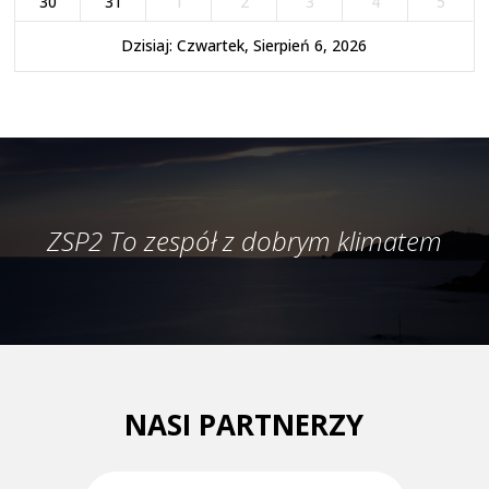
30
31
1
2
3
4
5
Dzisiaj: Czwartek, Sierpień 6, 2026
ZSP2 To zespół z dobrym klimatem
NASI PARTNERZY