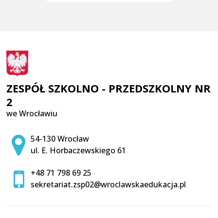
ZESPÓŁ SZKOLNO - PRZEDSZKOLNY NR
2
we Wrocławiu
Adres pocztowy:
54-130 Wrocław
ul. E. Horbaczewskiego 61
+48 71 798 69 25
sekretariat.zsp02@wroclawskaedukacja.pl