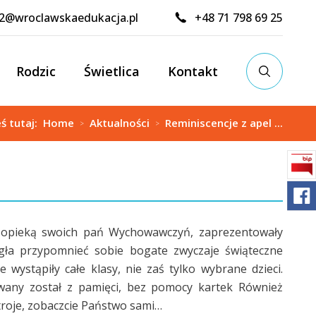
02@wroclawskaedukacja.pl
+48 71 798 69 25
Rodzic
Świetlica
Kontakt
eś tutaj:
Home
Aktualności
Reminiscencje z apel ...
>
>
od opieką swoich pań Wychowawczyń, zaprezentowały
ła przypomnieć sobie bogate zwyczaje świąteczne
wystąpiły całe klasy, nie zaś tylko wybrane dzieci.
wany został z pamięci, bez pomocy kartek Również
stroje, zobaczcie Państwo sami…