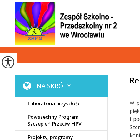
Re
NA SKRÓTY
W pr
Laboratoria przyszłości
pię
Powszechny Program
i po
Szczepień Przeciw HPV
Sze
konf
Projekty, programy