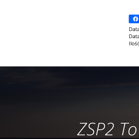
Data
Data
Iloś
ZSP2 To