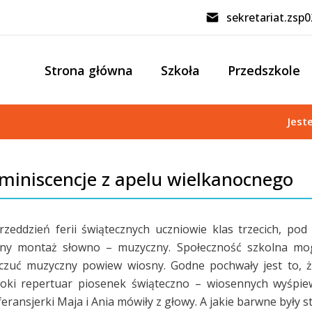
sekretariat.zsp
Strona główna
Szkoła
Przedszkole
Jest
miniscencje z apelu wielkanocnego
zeddzień ferii świątecznych uczniowie klas trzecich, p
kny montaż słowno – muzyczny. Społeczność szkolna mog
czuć muzyczny powiew wiosny. Godne pochwały jest to, że 
roki repertuar piosenek świąteczno – wiosennych wyśpie
eransjerki Maja i Ania mówiły z głowy. A jakie barwne były 