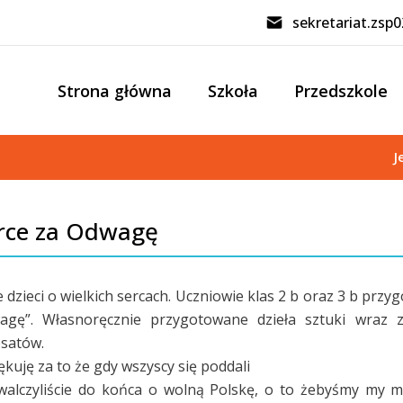
sekretariat.zsp
Strona główna
Szkoła
Przedszkole
J
rce za Odwagę
 dzieci o wielkich sercach. Uczniowie klas 2 b oraz 3 b przy
agę”. Własnoręcznie przygotowane dzieła sztuki wraz z
satów.
ękuję za to że gdy wszyscy się poddali
alczyliście do końca o wolną Polskę, o to żebyśmy my m