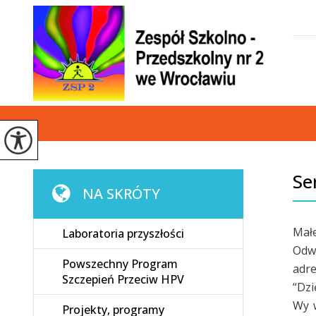
Se
NA SKRÓTY
Małe
Laboratoria przyszłości
Odw
Powszechny Program
adre
Szczepień Przeciw HPV
“Dzi
Wy w
Projekty, programy