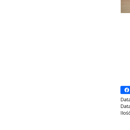
Data
Data
Iloś