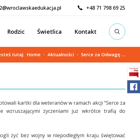
02@wroclawskaedukacja.pl
+48 71 798 69 25
Rodzic
Świetlica
Kontakt
esteś tutaj:
Home
Aktualności
Serce za Odwagę ...
>
>
gotowali kartki dla weteranów w ramach akcji “Serce za
e wzruszającymi życzeniami już wkrótce trafią do
ogli żyć bez wojny w niepodległym kraju świętować