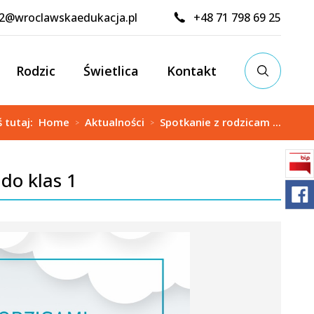
02@wroclawskaedukacja.pl
+48 71 798 69 25
Rodzic
Świetlica
Kontakt
ś tutaj:
Home
Aktualności
Spotkanie z rodzicam ...
>
>
 do klas 1