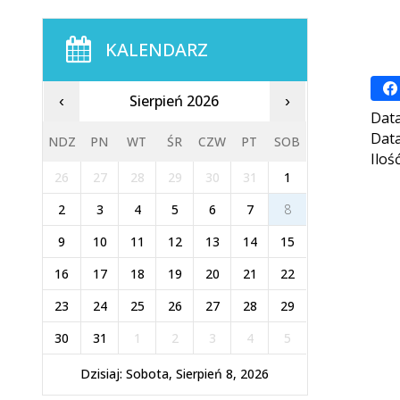
KALENDARZ
Sierpień 2026
‹
›
Data
Data
NDZ
PN
WT
ŚR
CZW
PT
SOB
Iloś
26
27
28
29
30
31
1
2
3
4
5
6
7
8
9
10
11
12
13
14
15
16
17
18
19
20
21
22
23
24
25
26
27
28
29
30
31
1
2
3
4
5
Dzisiaj: Sobota, Sierpień 8, 2026