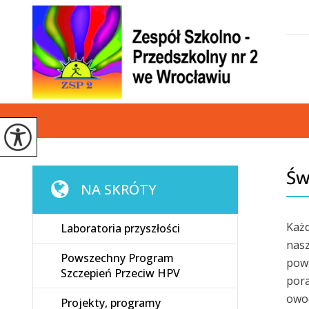
Św
NA SKRÓTY
Każd
Laboratoria przyszłości
nasz
Powszechny Program
pows
Szczepień Przeciw HPV
por
owo
Projekty, programy