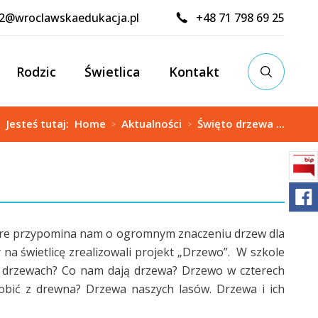
02@wroclawskaedukacja.pl
+48 71 798 69 25
Rodzic
Świetlica
Kontakt
Jesteś tutaj:
Home
Aktualności
Święto drzewa ...
>
>
tóre przypomina nam o ogromnym znaczeniu drzew dla
 na świetlicę zrealizowali projekt „Drzewo”. W szkole
w drzewach? Co nam dają drzewa? Drzewo w czterech
bić z drewna? Drzewa naszych lasów. Drzewa i ich