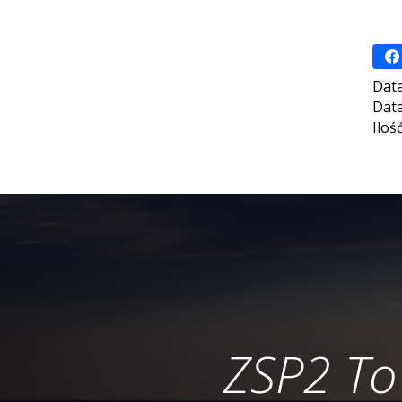
Data
Data
Iloś
ZSP2 To