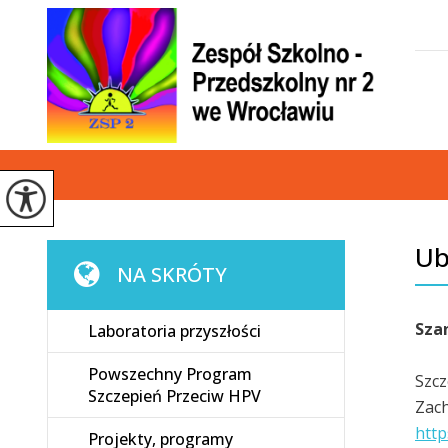
Ub
NA SKRÓTY
Sza
Laboratoria przyszłości
Powszechny Program
Szcz
Szczepień Przeciw HPV
Zach
http
Projekty, programy