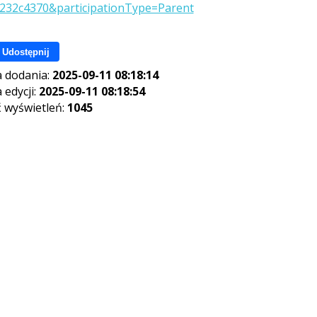
232c4370&participationType=Parent
Udostępnij
 dodania:
2025-09-11 08:18:14
 edycji:
2025-09-11 08:18:54
ć wyświetleń:
1045