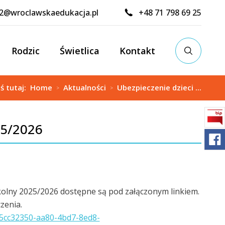
02@wroclawskaedukacja.pl
+48 71 798 69 25
Rodzic
Świetlica
Kontakt
eś tutaj:
Home
Aktualności
Ubezpieczenie dzieci ...
>
>
25/2026
kolny 2025/2026 dostępne są pod załączonym linkiem.
zenia.
5cc32350-aa80-4bd7-8ed8-