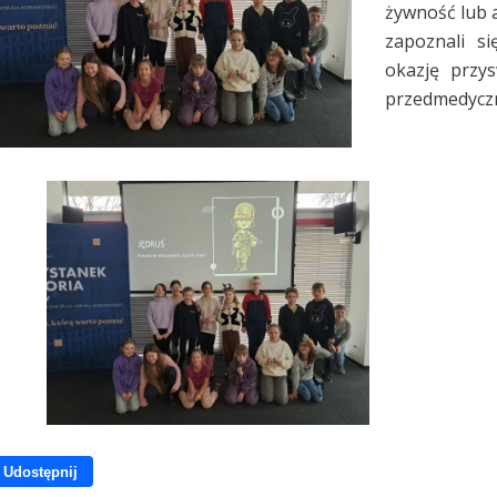
żywność lub a
zapoznali s
okazję przy
przedmedyczn
Udostępnij