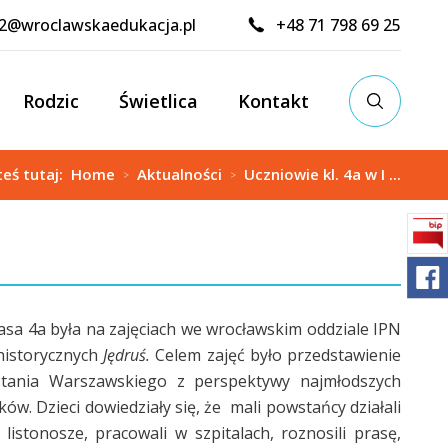
02@wroclawskaedukacja.pl
+48 71 798 69 25
Rodzic
Świetlica
Kontakt
teś tutaj:
Home
Aktualności
Uczniowie kl. 4a w I ...
>
>
asa 4a była na zajęciach we wrocławskim oddziale IPN
 historycznych
Jędruś.
Celem zajęć było przedstawienie
wstania Warszawskiego z perspektywy najmłodszych
ków. Dzieci dowiedziały się, że mali powstańcy działali
, listonosze, pracowali w szpitalach, roznosili prasę,