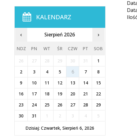
Data
Data
KALENDARZ
Iloś
Sierpień 2026
‹
›
NDZ
PN
WT
ŚR
CZW
PT
SOB
26
27
28
29
30
31
1
2
3
4
5
6
7
8
9
10
11
12
13
14
15
16
17
18
19
20
21
22
23
24
25
26
27
28
29
30
31
1
2
3
4
5
Dzisiaj: Czwartek, Sierpień 6, 2026