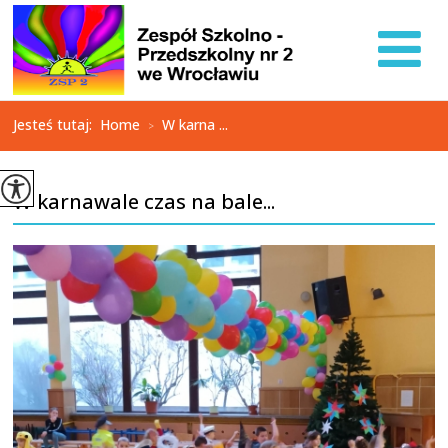
Jesteś tutaj:
Home
W karna ...
>
W karnawale czas na bale...