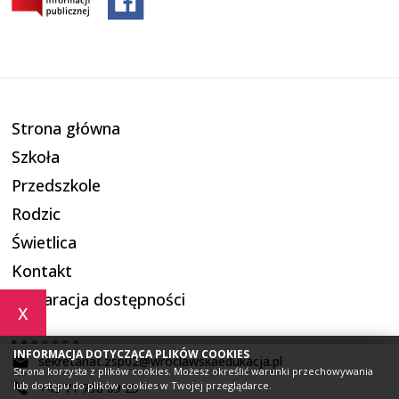
Strona główna
Szkoła
Przedszkole
Rodzic
Świetlica
Kontakt
Deklaracja dostępności
x
INFORMACJA DOTYCZĄCA PLIKÓW COOKIES
sekretariat.zsp02@wroclawskaedukacja.pl
Strona korzysta z plików cookies. Możesz określić warunki przechowywania
lub dostępu do plików cookies w Twojej przeglądarce.
+48 71 798 69 25