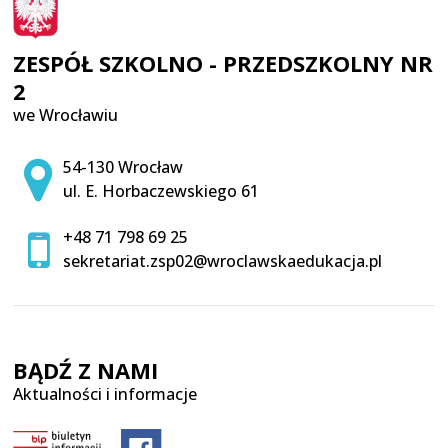
ZESPÓŁ SZKOLNO - PRZEDSZKOLNY NR
2
we Wrocławiu
Adres pocztowy:
54-130 Wrocław
ul. E. Horbaczewskiego 61
+48 71 798 69 25
sekretariat.zsp02@wroclawskaedukacja.pl
BĄDŹ Z NAMI
Aktualności i informacje