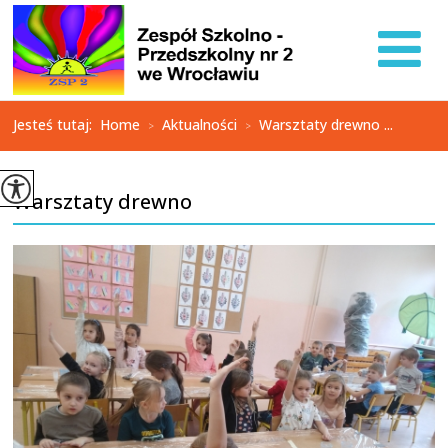
Jesteś tutaj:
Home
Aktualności
Warsztaty drewno ...
>
>
Warsztaty drewno