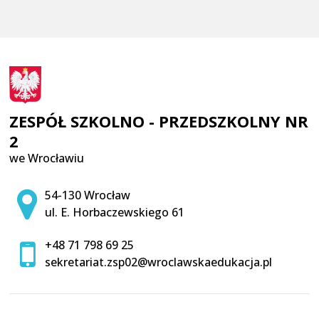
ZESPÓŁ SZKOLNO - PRZEDSZKOLNY NR
2
we Wrocławiu
Adres pocztowy:
54-130 Wrocław
ul. E. Horbaczewskiego 61
+48 71 798 69 25
sekretariat.zsp02@wroclawskaedukacja.pl