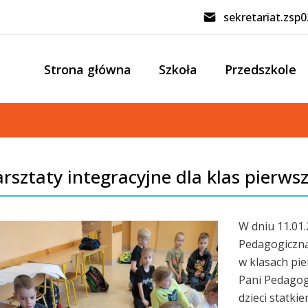
sekretariat.zsp
Strona główna
Szkoła
Przedszkole
rsztaty integracyjne dla klas pierws
W dniu 11.01
Pedagogiczną 
w klasach pie
Pani Pedagog
dzieci statkie