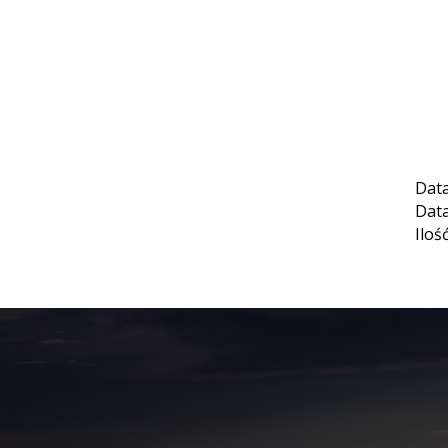
Data
Data
Iloś