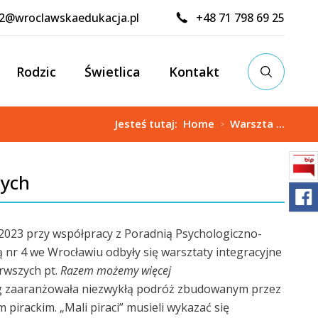
02@wroclawskaedukacja.pl
+48 71 798 69 25
Rodzic
Świetlica
Kontakt
Jesteś tutaj:
Home
Warszta ...
>
zych
.2023 przy współpracy z Poradnią Psychologiczno-
nr 4 we Wrocławiu odbyły się warsztaty integracyjne
rwszych pt.
Razem możemy więcej
 zaaranżowała niezwykłą podróż zbudowanym przez
m pirackim. „Mali piraci” musieli wykazać się