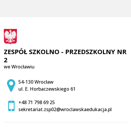
ZESPÓŁ SZKOLNO - PRZEDSZKOLNY NR
2
we Wrocławiu
Adres pocztowy:
54-130 Wrocław
ul. E. Horbaczewskiego 61
+48 71 798 69 25
sekretariat.zsp02@wroclawskaedukacja.pl