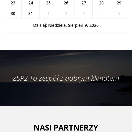
23
24
25
26
27
28
29
30
31
1
2
3
4
5
Dzisiaj: Niedziela, Sierpień 9, 2026
ZSP2 To zespół z dobrym klimatem
NASI PARTNERZY