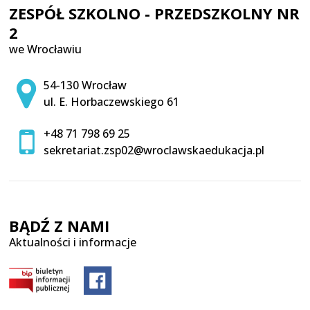
ZESPÓŁ SZKOLNO - PRZEDSZKOLNY NR
2
we Wrocławiu
Adres pocztowy:
54-130 Wrocław
ul. E. Horbaczewskiego 61
+48 71 798 69 25
sekretariat.zsp02@wroclawskaedukacja.pl
BĄDŹ Z NAMI
Aktualności i informacje