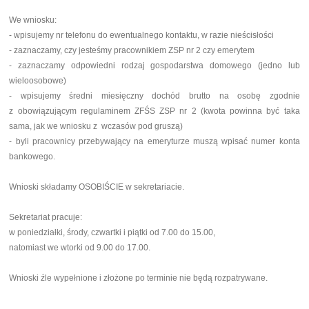
We wniosku:
- wpisujemy nr telefonu do ewentualnego kontaktu, w razie nieścisłości
- zaznaczamy, czy jesteśmy pracownikiem ZSP nr 2 czy emerytem
- zaznaczamy odpowiedni rodzaj gospodarstwa domowego (jedno lub
wieloosobowe)
- wpisujemy średni miesięczny dochód brutto na osobę zgodnie
z obowiązującym regulaminem ZFŚS ZSP nr 2 (kwota powinna być taka
sama, jak we wniosku z wczasów pod gruszą)
- byli pracownicy przebywający na emeryturze muszą wpisać numer konta
bankowego.
Wnioski składamy OSOBIŚCIE w sekretariacie.
Sekretariat pracuje:
w poniedziałki, środy, czwartki i piątki od 7.00 do 15.00,
natomiast we wtorki od 9.00 do 17.00.
Wnioski źle wypełnione i złożone po terminie nie będą rozpatrywane.