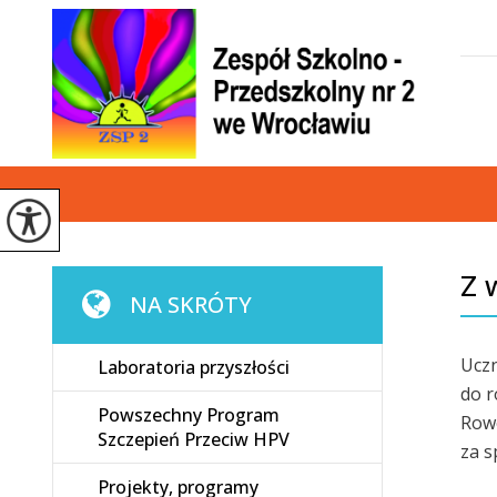
Z 
NA SKRÓTY
Uczn
Laboratoria przyszłości
do r
Powszechny Program
Rowe
Szczepień Przeciw HPV
za s
Projekty, programy