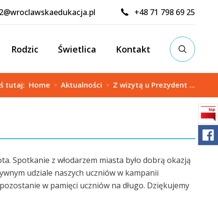
02@wroclawskaedukacja.pl
+48 71 798 69 25
Rodzic
Świetlica
Kontakt
ś tutaj:
Home
Aktualności
Z wizytą u Prezydent ...
>
>
kota. Spotkanie z włodarzem miasta było dobrą okazją
tywnym udziale naszych uczniów w kampanii
 pozostanie w pamięci uczniów na długo. Dziękujemy