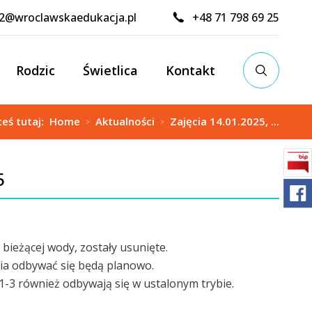
02@wroclawskaedukacja.pl
+48 71 798 69 25
Rodzic
Świetlica
Kontakt
teś tutaj:
Home
Aktualności
Zajęcia 14.01.2025, ...
>
>
5
bieżącej wody, zostały usunięte.
ęcia odbywać się będą planowo.
s 1-3 również odbywają się w ustalonym trybie.