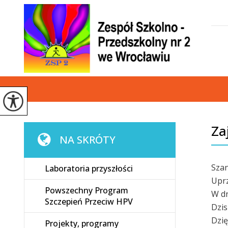
Za
NA SKRÓTY
Sza
Laboratoria przyszłości
Uprz
Powszechny Program
W dn
Szczepień Przeciw HPV
Dzis
Dzię
Projekty, programy