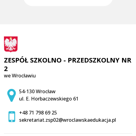
ZESPÓŁ SZKOLNO - PRZEDSZKOLNY NR
2
we Wrocławiu
Adres pocztowy:
54-130 Wrocław
ul. E. Horbaczewskiego 61
+48 71 798 69 25
sekretariat.zsp02@wroclawskaedukacja.pl