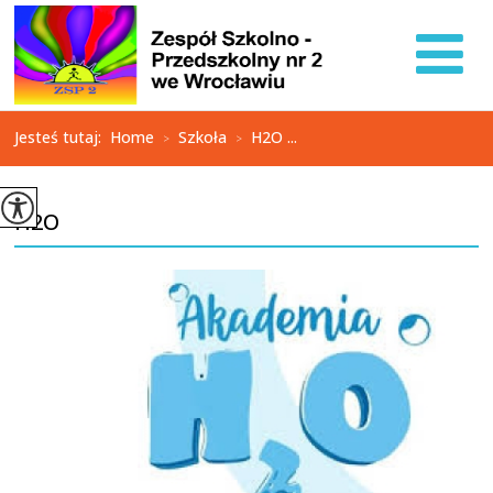
Jesteś tutaj:
Home
Szkoła
H2O ...
>
>
H2O