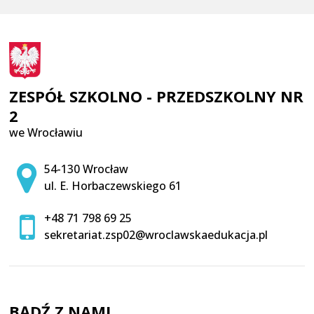
ZESPÓŁ SZKOLNO - PRZEDSZKOLNY NR
2
we Wrocławiu
Adres pocztowy:
54-130 Wrocław
ul. E. Horbaczewskiego 61
+48 71 798 69 25
sekretariat.zsp02@wroclawskaedukacja.pl
BĄDŹ Z NAMI