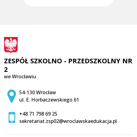
ZESPÓŁ SZKOLNO - PRZEDSZKOLNY NR
2
we Wrocławiu
Adres pocztowy:
54-130 Wrocław
ul. E. Horbaczewskiego 61
+48 71 798 69 25
sekretariat.zsp02@wroclawskaedukacja.pl