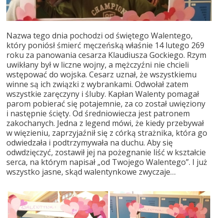
Nazwa tego dnia pochodzi od świętego Walentego,
który poniósł śmierć męczeńską właśnie 14 lutego 269
roku za panowania cesarza Klaudiusza Gockiego. Rzym
uwikłany był w liczne wojny, a mężczyźni nie chcieli
wstępować do wojska. Cesarz uznał, że wszystkiemu
winne są ich związki z wybrankami. Odwołał zatem
wszystkie zaręczyny i śluby. Kapłan Walenty pomagał
parom pobierać się potajemnie, za co został uwięziony
i następnie ścięty. Od średniowiecza jest patronem
zakochanych. Jedna z legend mówi, że kiedy przebywał
w więzieniu, zaprzyjaźnił się z córką strażnika, która go
odwiedzała i podtrzymywała na duchu. Aby się
odwdzięczyć, zostawił jej na pożegnanie liść w kształcie
serca, na którym napisał „od Twojego Walentego”. I już
wszystko jasne, skąd walentynkowe zwyczaje…