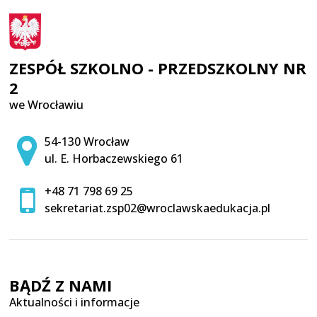
ZESPÓŁ SZKOLNO - PRZEDSZKOLNY NR
2
we Wrocławiu
Adres pocztowy:
54-130 Wrocław
ul. E. Horbaczewskiego 61
+48 71 798 69 25
sekretariat.zsp02@wroclawskaedukacja.pl
BĄDŹ Z NAMI
Aktualności i informacje