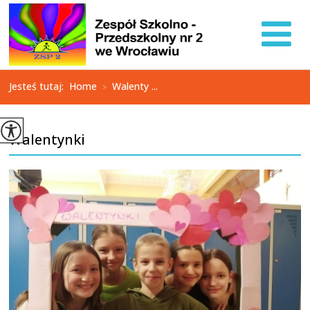
Jesteś tutaj:
Home
Walenty ...
>
Walentynki